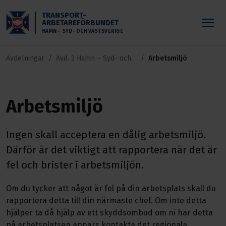
Skippa till huvudinnehållet
TRANSPORT-
ARBETAREFÖRBUNDET
HAMN – SYD- OCH VÄSTSVERIGE
Avdelningar
Avd. 2 Hamn – Syd- och
Arbetsmiljö
Västsverige
Arbetsmiljö
Ingen skall acceptera en dålig arbetsmiljö.
Därför är det viktigt att rapportera när det är
fel och brister i arbetsmiljön.
Om du tycker att något är fel på din arbetsplats skall du
rapportera detta till din närmaste chef. Om inte detta
hjälper ta då hjälp av ett skyddsombud om ni har detta
på arbetsplatsen annars kontakta det regionala