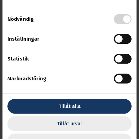
Instruktion Signalman
Samtyckesval
Instruktion Trafikvakt
Nödvändig
Kontroll Och Andvändningav Flergasmätare
Körkortsbehörighet Hamn
Munskydd Eller Andningskydd
Inställningar
Ny Eller Ombyggnad
Olycka På Arbetsplats Lathund
RDF Hantering I Svenska Hamnar
Statistik
Risker Vid Lastning Lossning Organiskt Material
Skyddsombudsstopp AML 6 § 7
Marknadsföring
Snedlastade Lastbärarecontainer
Från Arbetsmiljöverket
Tillåt alla
Faror och hälsorisker pellets
Hemställan om ändring AFS
Tillåt urval