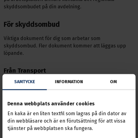
skyddsombudet på din avdelning.
För skyddsombud
Viktiga dokument för dig som arbetar som
skyddsombud. Fler dokument kommer att läggas upp
löpande.
Från Transport
SAMTYCKE
INFORMATION
OM
Befattningsbeskrivning Teamledare I Hamnar
Begäran Av Handlingar AML Kap 6 § 6 1
Besiktning Kranar Och Maskiner
Denna webbplats använder cookies
Bump
En kaka är en liten textfil som lagras på din dator av
Ensamarbete
din webbläsare och är en förutsättning för att vissa
Förstadagsintyg
tjänster på webbplatsen ska fungera.
Graviditet
Info Till SO Ang Personlyft