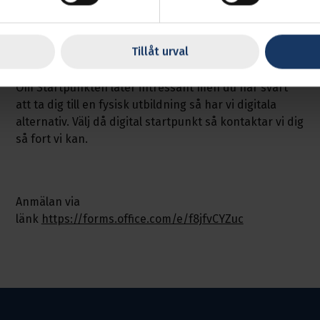
Frågor hänvisas till
studier.88@transport.se
eller 010-
480 30 88
Tillåt urval
Om Startpunkten låter intressant men du har svårt
att ta dig till en fysisk utbildning så har vi digitala
alternativ. Välj då digital startpunkt så kontaktar vi dig
så fort vi kan.
Anmälan via
länk
https://forms.office.com/e/f8jfvCYZuc