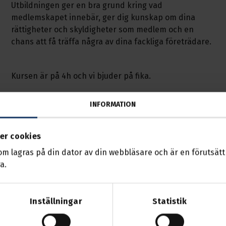
Utbildningen ger en bra grund kring vad
medlemskapet innebär, ger dig kunskap om dina
rättigheter och skyldigheter som medlem och en
chans att få träffa några av dina fackliga företrädare.
Kursen är på 4h och vi bjuder på fika.
INFORMATION
Plats: Transport AVD 88, Tunagatan 20, Borlänge
Ledighet: Är man inte ledig från arbete så söker man
er cookies
ledigt enligt studieledighetslagen för fackliga studier.
som lagras på din dator av din webbläsare och är en förutsättn
Söker man i god tid får arbetsgivaren inte neka
a.
ledigheten.
Ersättning: Medlemmar får milersättning om man har
Inställningar
Statistik
mer än 20km enkel resa.