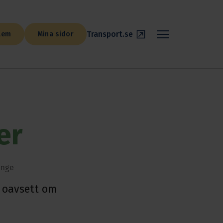
Transport.se
lem
Mina sidor
er
änge
n oavsett om