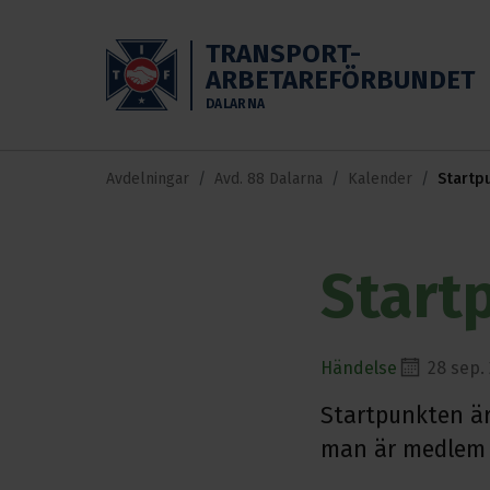
Skippa till huvudinnehållet
TRANSPORT-
ARBETAREFÖRBUNDET
DALARNA
Avdelningar
Avd. 88 Dalarna
Kalender
Startp
Start
Händelse
28 sep. 
Startpunkten är 
man är medlem e