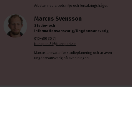
Arbetar med arbetsmiljö och försäkringsfrågor.
Marcus Svensson
Studie- och
informationsansvarig/Ungdomsansvarig
010-480 30 51
transport.51@transport.se
Marcus ansvarar för studieplanering och är även
ungdomsansvarig på avdelningen.
VU - Verkställande utskott
Övrig styrelse