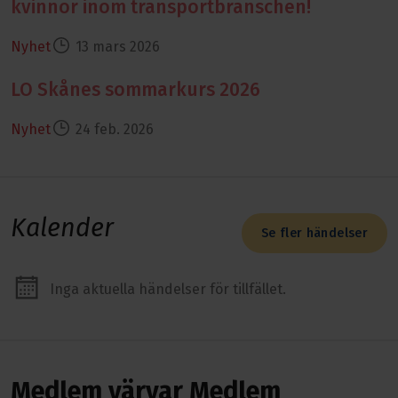
kvinnor inom transportbranschen!
Nyhet
13 mars 2026
LO Skånes sommarkurs 2026
Läs mer om LO Skånes sommarkurs 2026
Nyhet
24 feb. 2026
Kalender
Se fler händelser
Inga aktuella händelser för tillfället.
Medlem värvar Medlem