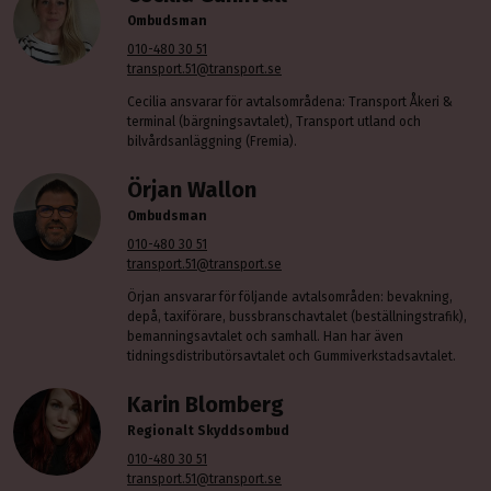
Ombudsman
010-480 30 51
transport.51@transport.se
Cecilia ansvarar för avtalsområdena: Transport Åkeri &
terminal (bärgningsavtalet), Transport utland och
bilvårdsanläggning (Fremia).
Örjan Wallon
Ombudsman
010-480 30 51
transport.51@transport.se
Örjan ansvarar för följande avtalsområden: bevakning,
depå, taxiförare, bussbranschavtalet (beställningstrafik),
bemanningsavtalet och samhall. Han har även
tidningsdistributörsavtalet och Gummiverkstadsavtalet.
Karin Blomberg
Regionalt Skyddsombud
010-480 30 51
transport.51@transport.se