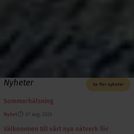
Nyheter
Se fler nyheter
Sommarhälsning
Läs mer om Sommarhälsning
Nyhet
07 aug. 2026
Välkommen till vårt nya nätverk för
Läs mer om Välkommen till vårt nya nätverk för kvinnor i