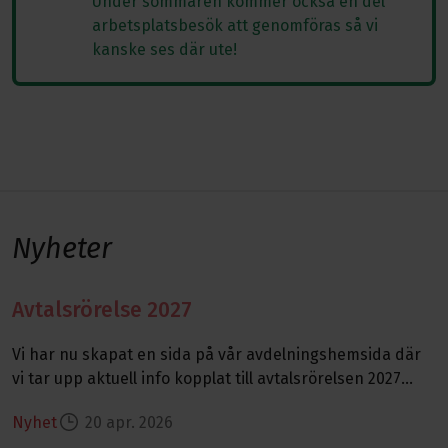
Under sommaren kommer också en del
arbetsplatsbesök att genomföras så vi
kanske ses där ute!
Nyheter
Avtalsrörelse 2027
Läs mer om Avtalsrörelse 2027
Vi har nu skapat en sida på vår avdelningshemsida där
vi tar upp aktuell info kopplat till avtalsrörelsen 2027
från vår avdelning och dess komfliktkom…
Nyhet
20 apr. 2026