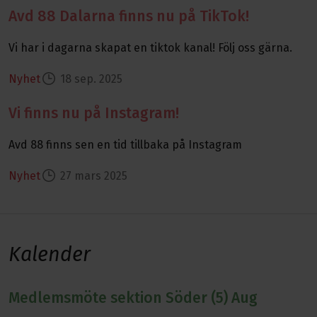
Avd 88 Dalarna finns nu på TikTok!
Läs mer om Avd 88 Dalarna finns nu på TikTok!
Vi har i dagarna skapat en tiktok kanal! Följ oss gärna.
Nyhet
18 sep. 2025
Vi finns nu på Instagram!
Läs mer om Vi finns nu på Instagram!
Avd 88 finns sen en tid tillbaka på Instagram
Nyhet
27 mars 2025
Kalender
Medlemsmöte sektion Söder (5) Aug
Läs mer om Medlemsmöte sektion Söder (5) Aug