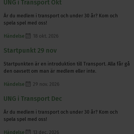
UNG i Transport Okt
Läs mer om UNG i Transport Okt
Är du medlem i transport och under 30 år? Kom och
spela spel med oss!
Händelse
18 okt. 2026
Startpunkt 29 nov
Läs mer om Startpunkt 29 nov
Startpunkten är en introduktion till Transport. Alla får gå
den oavsett om man är medlem eller inte.
Händelse
29 nov. 2026
UNG i Transport Dec
Läs mer om UNG i Transport Dec
Är du medlem i transport och under 30 år? Kom och
spela spel med oss!
Händelse
13 dec. 2026