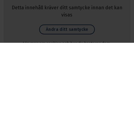
Detta innehåll kräver ditt samtycke innan det kan
visas
Ändra ditt samtycke
Läs mer om cookies och hur du hanterar dem.
Vi på kontoret
Ring 010-480 30 88
Linus Gustavsson
Ordförande