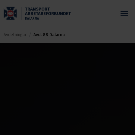
Skippa till huvudinnehållet
TRANSPORT-
ARBETAREFÖRBUNDET
DALARNA
Avdelningar
Avd. 88 Dalarna