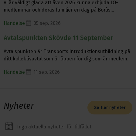
Vi är väldigt glada att även 2026 kunna erbjuda LO-
medlemmar och deras familjer en dag på Borås
Djurpark. 5 september öppnar vi portarna igen.
Händelse
05 sep. 2026
Avtalspunkten Skövde 11 September
Läs mer om Avtalspunkten Skövde 11 September
Avtalspunkten är Transports introduktionsutbildning på
ditt kollektivavtal som är öppen för dig som är medlem.
Händelse
11 sep. 2026
Nyheter
Se fler nyheter
Inga aktuella nyheter för tillfället.