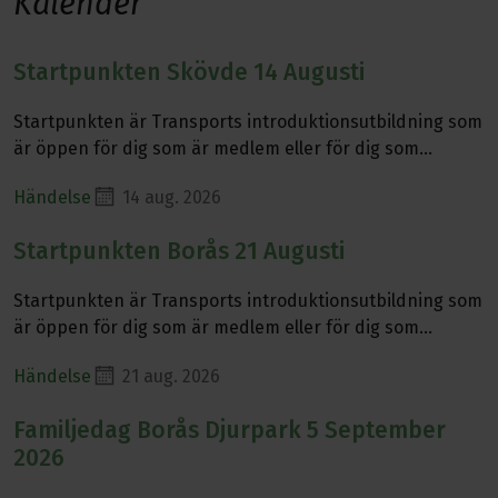
Kalender
Startpunkten Skövde 14 Augusti
Läs mer om Startpunkten Skövde 14 Augusti
Startpunkten är Transports introduktionsutbildning som
är öppen för dig som är medlem eller för dig som
funderar på att bli medlem.
Händelse
14 aug. 2026
Startpunkten Borås 21 Augusti
Läs mer om Startpunkten Borås 21 Augusti
Startpunkten är Transports introduktionsutbildning som
är öppen för dig som är medlem eller för dig som
funderar på att bli medlem.
Händelse
21 aug. 2026
Familjedag Borås Djurpark 5 September
Läs mer om Familjedag Borås Djurpark 5 September 2026
2026