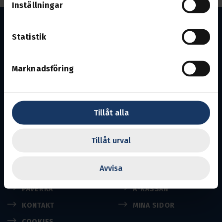
Inställningar
Statistik
Marknadsföring
En del av Svenska Transportarbetareförbundet
Transports uppgift är att se efter medlemmarnas
intressen på arbetsmarknaden och inom näringslivet.
Tillåt alla
Till Transport.se
Tillåt urval
Avvisa
BLI MEDLEM
MEDLEMSKAPET
PÅVERKA
A-KASSAN
KONTAKT
MINA SIDOR
COOKIES