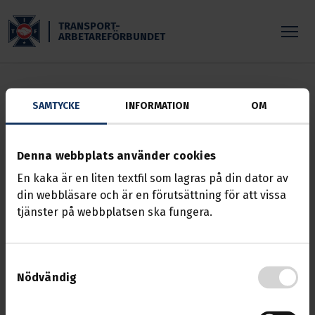
Skippa till huvudinnehållet
TRANSPORT-
ARBETAREFÖRBUNDET
SAMTYCKE
INFORMATION
OM
ERROR: 404
Sidan kunde inte hittas
Denna webbplats använder cookies
Vill du komma i kontakt med oss eller rapportera en
En kaka är en liten textfil som lagras på din dator av
felaktighet kan du välja något av följande alternativ:
din webbläsare och är en förutsättning för att vissa
tjänster på webbplatsen ska fungera.
STARTSIDAN
KONTAKTA OSS
Samtyckesval
BLI MEDLEM
Nödvändig
MINA SIDOR