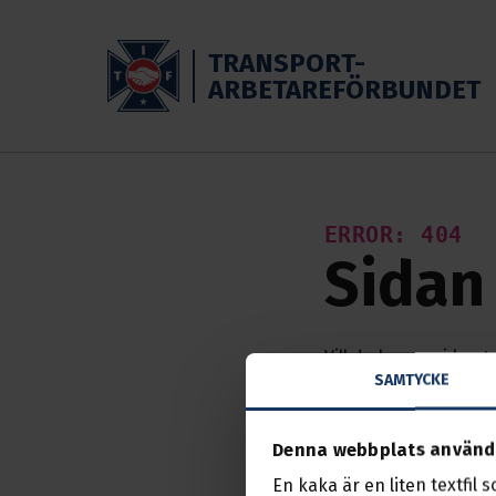
Skippa till huvudinnehållet
TRANSPORT-
ARBETAREFÖRBUNDET
ERROR: 404
Sidan 
Vill du komma i konta
SAMTYCKE
alternativ:
STARTSIDAN
Denna webbplats använd
BLI MEDLEM
En kaka är en liten textfil 