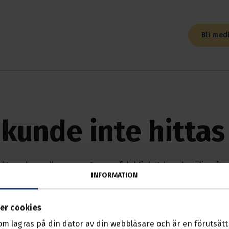
Bli med
kunde inte hittas
kt med oss eller rapportera en felaktighet kan du välja någo
INFORMATION
KONTAKTA OSS
er cookies
MINA SIDOR
som lagras på din dator av din webbläsare och är en förutsättn