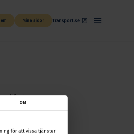
Transport.se
lem
Mina sidor
t av följande
OM
ing för att vissa tjänster