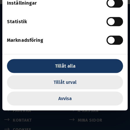
Inställningar
Statistik
Marknadsföring
En del av Svenska Transportarbetareförbundet
Transports uppgift är att se efter medlemmarnas
intressen på arbetsmarknaden och inom näringslivet.
Tillåt alla
Till Transport.se
Tillåt urval
Avvisa
BLI MEDLEM
MEDLEMSKAPET
PÅVERKA
A-KASSAN
KONTAKT
MINA SIDOR
COOKIES