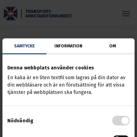
Skippa till huvudinnehållet
TRANSPORT-
ARBETAREFÖRBUNDET
SAMTYCKE
INFORMATION
OM
ERROR: 404
Sidan kunde inte hittas
Denna webbplats använder cookies
Vill du komma i kontakt med oss eller rapportera en
En kaka är en liten textfil som lagras på din dator av
felaktighet kan du välja något av följande alternativ:
din webbläsare och är en förutsättning för att vissa
tjänster på webbplatsen ska fungera.
STARTSIDAN
KONTAKTA OSS
Samtyckesval
BLI MEDLEM
Nödvändig
MINA SIDOR