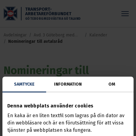
Skippa till huvudinnehållet
TRANSPORT-
ARBETAREFÖRBUNDET
GÖTEBORG MED VÄSTRA GÖTALAND
Avdelningar
Avd. 3 Göteborg med
Kalender
Nomineringar till avtalsråd
Västra Götaland
Nomineringar till
avtalsråd
SAMTYCKE
INFORMATION
OM
Händelse
15 maj 2026, 12:00
Avdelning 3 Göteborg
Denna webbplats använder cookies
Nomineringar till avtalsråd
En kaka är en liten textfil som lagras på din dator av
din webbläsare och är en förutsättning för att vissa
Senast den 15 maj behöver avdelningen ha in
tjänster på webbplatsen ska fungera.
sektionernas nomineringar till ombud i avtalsråden.