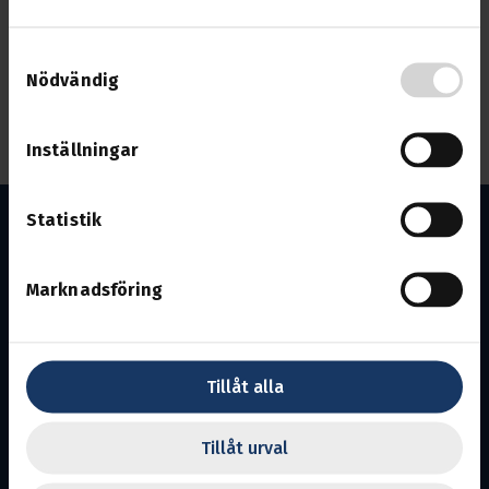
Kontakta avdelningens ordförande Malin Sundberg när
Samtyckesval
ni har färdiga nomineringar.
Nödvändig
Inställningar
Statistik
Marknadsföring
Göteborg med Västra Götaland
Tillåt alla
Avdelning 3.
Ansvarig utgivare:
Viktor Andersson
En del av Svenska Transportarbetareförbundet
Tillåt urval