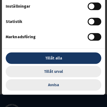
Inställningar
Frågor hänvisas till
studier.88@transport.se
eller
010-480 30 88
Statistik
Om Startpunkten låter intressant men du har
Marknadsföring
svårt att ta dig till en fysisk utbildning så har vi
digitala alternativ. Välj då digital startpunkt så
kontaktar vi dig så fort vi kan.
Tillåt alla
Tillåt urval
Anmälan via
länk
https://forms.office.com/e/f8jfvCYZuc
Avvisa