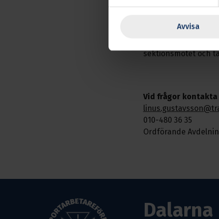
Om du har mer än 20k
ske i största möjliga
Avvisa
Slut upp till detta m
sektionsmötet och ta
Vid frågor kontakta
linus.gustavsson@tr
010-480 36 35
Ordförande Avdelnin
Dalarna