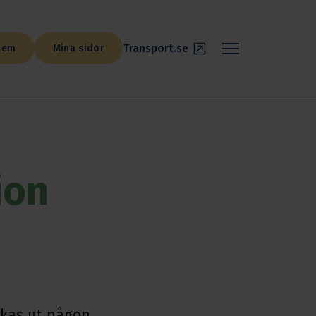
Transport.se
lem
Mina sidor
ion
ckas ut någon