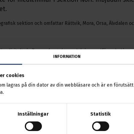
et.
ografisk sektion och omfattar Rättvik, Mora, Orsa, Älvdalen 
elta digitalt via Teams, kontakta avdelningsordförande Linus 
INFORMATION
 Dagordningen:
er cookies
yllnadsval till Sektion, som ordförande, representantskaps
relsen
som lagras på din dator av din webbläsare och är en förutsättn
delningen och förbundet
a.
ation från avdelningen
an komma att läggas till inför mötet
Inställningar
Statistik
ika. Anmäl in specialkost snarast.