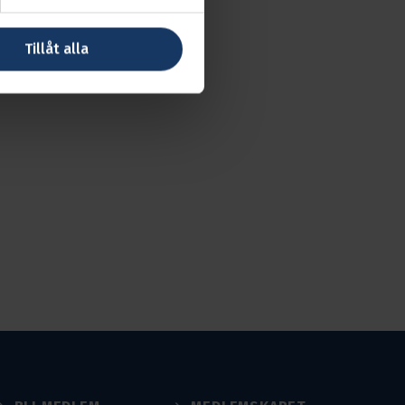
rt. Samåkning ska
Tillåt alla
ör din röst hörd på