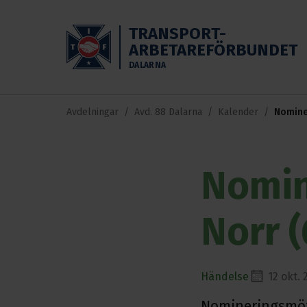
Skippa till huvudinnehållet
TRANSPORT-
ARBETAREFÖRBUNDET
DALARNA
Avdelningar
Avd. 88 Dalarna
Kalender
Nomine
Nomin
Norr (
Händelse
12 okt. 
Nomineringsmöte