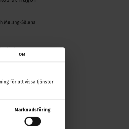
och Malung-Sälens
för länk.
OM
ledamot och ledamot
ing för att vissa tjänster
Marknadsföring