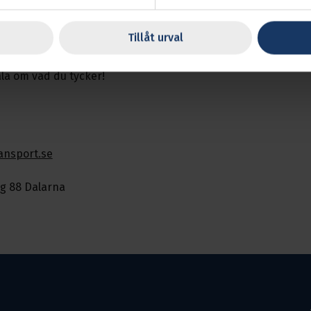
m enkel väg till mötet utbetalas reseersättning av Transpo
 mån.
Tillåt urval
öte för det är du som bestämmer vad vi skall jobba med, så g
la om vad du tycker!
ansport.se
g 88 Dalarna