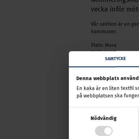
vecka inför möt
Vår sektion är en ge
kommuner.
Plats: Mora
Möjlighet finns att d
SAMTYCKE
Några punkter från
Denna webbplats använd
Nominering/f
i sektionssty
En kaka är en liten textfil 
Aktuellt i av
på webbplatsen ska funger
Studier
Övrig inform
Samtyckesval
Mer punkter k
Nödvändig
Sektionen bjuder på f