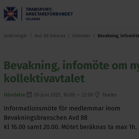
Skippa till huvudinnehållet
TRANSPORT-
ARBETAREFÖRBUNDET
DALARNA
Avdelningar
Avd. 88 Dalarna
Kalender
Bevakning, infomöt
kollektivavtalet
Bevakning, infomöte om n
kollektivavtalet
Händelse
05 juni 2025, 16:00 — 22:00
Teams
Informationsmöte för medlemmar inom
Bevakningsbranschen Avd 88
Kl 16.00 samt 20.00. Mötet beräknas ta max 1h.