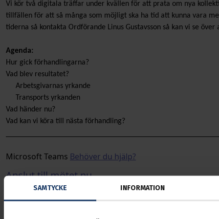
Vi kör två digitala träffar under kvällen för att prata om nya kollekt
tillfällen för att så många som möjligt ska ha tid att kunna vara m
tiderna så kontakta Ordförande Linus Gustavsson så kan vi se över a
Agenda:
Hur gick förhandlingarna?
Vad blev resultatet?
Arbetsgivarnas yrkande
Transports yrkanden
Vad händer nu?
Vad kan vi köra till nästa förhandling?
______________________________________________________________
Microsoft Teams
Behöver du hjälp?
Anslut till mötet nu
SAMTYCKE
INFORMATION
Mötes-ID:
389 662 042 086 2
Lösenord:
up6NT7XH