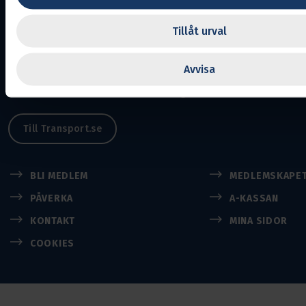
Avdelning 88.
Ansvarig utgivare:
Cecilia Johansson
Tillåt urval
En del av Svenska Transportarbetareförbundet
Avvisa
Transports uppgift är att se efter medlemmarnas intresse
arbetsmarknaden och inom näringslivet.
Till Transport.se
BLI MEDLEM
MEDLEMSKAPE
PÅVERKA
A-KASSAN
KONTAKT
MINA SIDOR
COOKIES