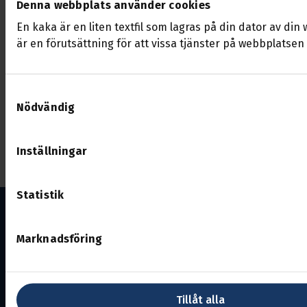
Denna webbplats använder cookies
En kaka är en liten textfil som lagras på din dator av di
För organisatörer:
Mötesalternativ
är en förutsättning för att vissa tjänster på webbplatsen
Support: helpdesk@transport.se | +46104803660
Samtyckesval
Nödvändig
Sekretess och säkerhet
______________________________________________________________
Inställningar
Statistik
Marknadsföring
Dalarna
Tillåt alla