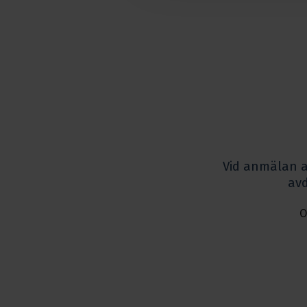
Vid anmälan 
avd
O