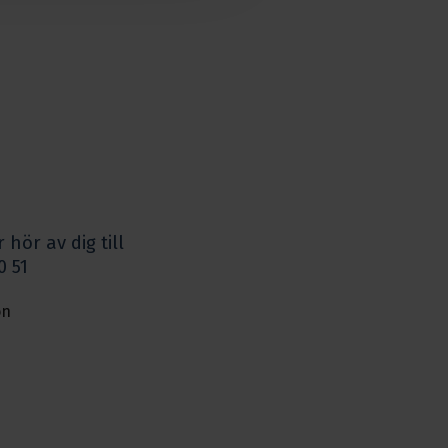
 hör av dig till
0 51
on