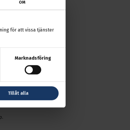
OM
a i jobbet
ing för att vissa tjänster
å
Marknadsföring
re
n
bbet
Tillåt alla
p.