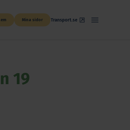
Transport.se
lem
Mina sidor
n 19