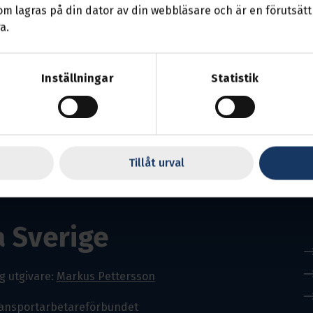
som lagras på din dator av din webbläsare och är en förutsättn
 potentiella medlemmar är välkomna.
a.
ör fackföreningarna kom till, vad organisering är, vad ett koll
eter, arbetsmiljö m.m
Inställningar
Statistik
du välkommen att ringa oss på tfn: 010-480 30 51 eller skicka
Tillåt urval
a Sverige
g utgivare:
Markus Pettersson
ransportarbetareförbundet