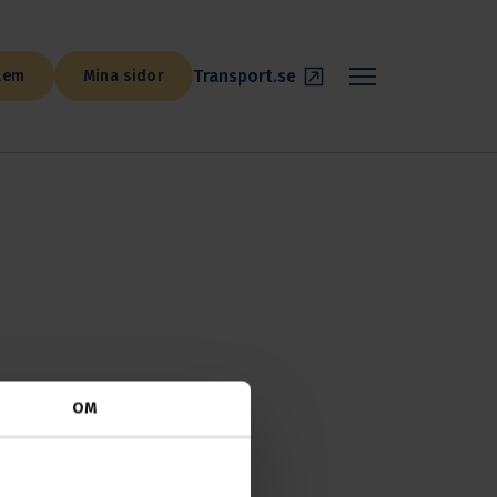
Transport.se
lem
Mina sidor
OM