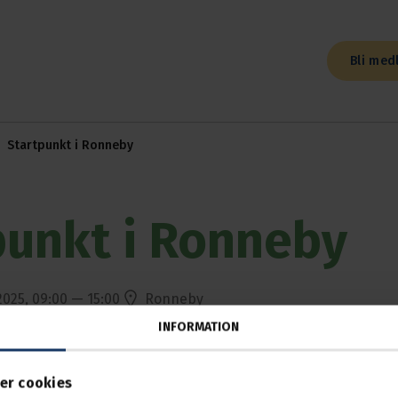
Bli med
Startpunkt i Ronneby
punkt i Ronneby
2025, 09:00 — 15:00
Ronneby
INFORMATION
älle
cklig introduktionsutbildning i Ronneby.
er cookies