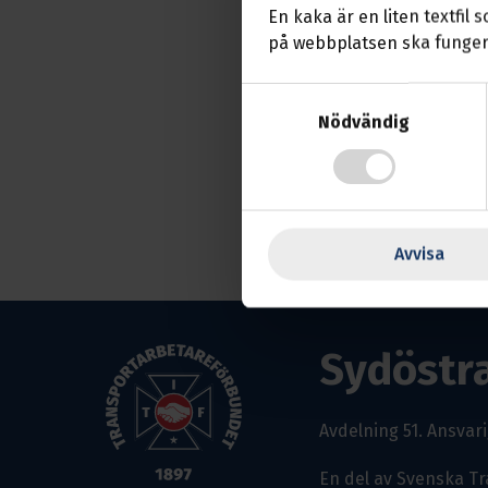
En kaka är en liten textfil 
Både medlemmar och
på webbplatsen ska funger
Där pratar vi om varf
Samtyckesval
rättigheter, skyldigh
Nödvändig
Är du intresserad är 
Avvisa
Sydöstr
Avdelning 51.
Ansvari
En del av Svenska T