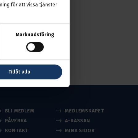
ing för att vissa tjänster
ektivavtal är,
Marknadsföring
 ett
mejl
Tillåt alla
BLI MEDLEM
MEDLEMSKAPET
PÅVERKA
A-KASSAN
KONTAKT
MINA SIDOR