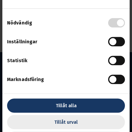
Vi kommer bl.a. hantera nomineringar till uppdrag i både
sektionen och avdelningsstyrelsen så se till att närvara
Samtyckesval
om du har möjlighet!
Nödvändig
Anmäl din närvaro till
avdelningen via e-post
eller
telefon på 010-480 30 07 för information om plats.
Inställningar
Statistik
Marknadsföring
Södermanland
Tillåt alla
Avdelning 7.
Ansvarig utgivare:
David Eriksson
Tillåt urval
En del av Svenska Transportarbetareförbundet