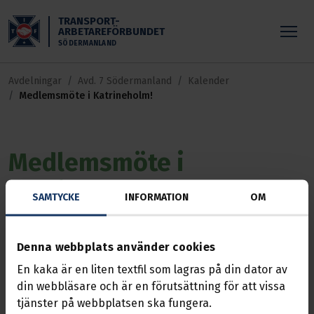
Skippa till huvudinnehållet
TRANSPORT-
ARBETAREFÖRBUNDET
SÖDERMANLAND
Avdelningar
Avd. 7 Södermanland
Kalender
Medlemsmöte i Katrineholm!
Medlemsmöte i
Katrineholm!
SAMTYCKE
INFORMATION
OM
Händelse
13 dec. 2025, 13:00 — 14:30
Denna webbplats använder cookies
Dags för nomineringsmöte i Katrineholm!
En kaka är en liten textfil som lagras på din dator av
din webbläsare och är en förutsättning för att vissa
Nu är det dags för ordinarie medlemsmöte i
tjänster på webbplatsen ska fungera.
Katrineholmssektionen (sektion 3)!