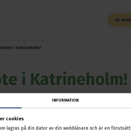
Bli med
rsmöte i Katrineholm!
te i Katrineholm!
2026, 17:30 — 20:00
INFORMATION
nens årsmöte i Katrineholm!
er cookies
rsmöte i Katrineholmssektionen (sektion 3)!
som lagras på din dator av din webbläsare och är en förutsättn