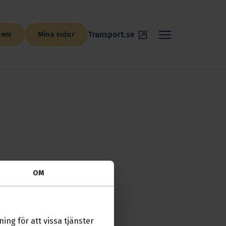
Transport.se
lem
Mina sidor
OM
ing för att vissa tjänster