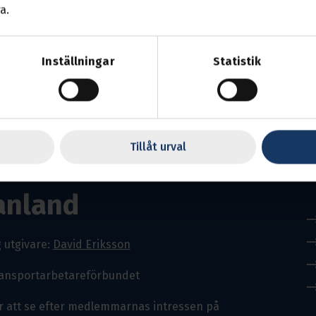
ra val till sektionsuppdrag och fastställa nomineringar till 
a.
a om du har möjlighet!
ll
avdelningen via e-post
eller telefon på 010-480 30 07 för i
Inställningar
Statistik
Tillåt urval
anland
 utgivare:
David Eriksson
ransportarbetareförbundet
r att se efter medlemmarnas intressen på