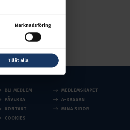
avdelningsstyrelsen
nformation om plats.
Marknadsföring
Tillåt alla
BLI MEDLEM
MEDLEMSKAPET
PÅVERKA
A-KASSAN
KONTAKT
MINA SIDOR
COOKIES