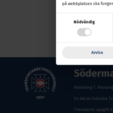
Vi kommer bl.a. hante
på webbplatsen ska funger
så se till att närvar
Anmäl din närvaro ti
Samtyckesval
Nödvändig
Avvisa
Söderm
Avdelning 7.
Ansvarig
En del av Svenska T
Transports uppgift ä