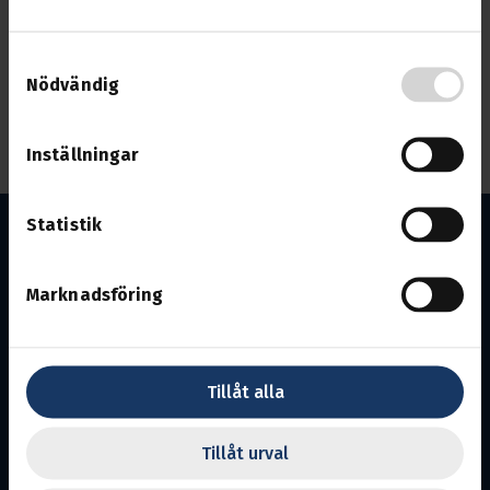
Nu är det dags för årsmöte i Securitasklubben.
Samtyckesval
Vi kommer bl.a. hantera val till klubbstyrelsen.
Nödvändig
Anmäl din närvaro till
avdelningen via e-post
eller
telefon på 010-480 30 07 för information om plats.
Inställningar
Statistik
Marknadsföring
Södermanland
Tillåt alla
Avdelning 7.
Ansvarig utgivare:
David Eriksson
Tillåt urval
En del av Svenska Transportarbetareförbundet