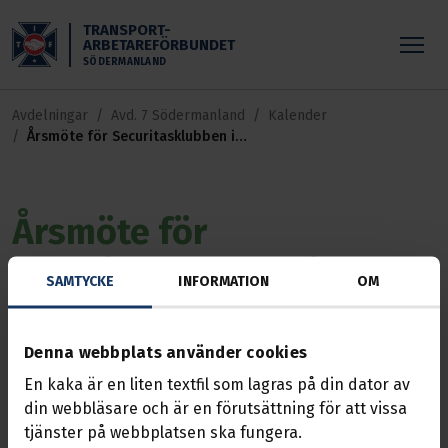
Skippa till huvudinnehållet
TRANSPORT-
ARBETAREFÖRBUNDET
SÖDERMANLAND
Avdelningar
Avd. 7 Södermanland
Kalender
Årsmöte för Securitasklubben i
Södertälje!
Årsmöte för
Securitasklubben i
SAMTYCKE
INFORMATION
OM
Södertälje!
Denna webbplats använder cookies
Händelse
02 mars 2026, 18:00 — 20:00
En kaka är en liten textfil som lagras på din dator av
din webbläsare och är en förutsättning för att vissa
Dags för Securitasklubbens årsmöte i
tjänster på webbplatsen ska fungera.
Södertälje!