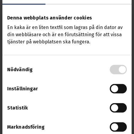
Spotify
Läs mer om Spotify
Nu finns vi på Spotify, in och lyssna!
Denna webbplats använder cookies
En kaka är en liten textfil som lagras på din dator av
Nyhet
02 sep. 2022
din webbläsare och är en förutsättning för att vissa
tjänster på webbplatsen ska fungera.
Podd
Läs mer om Podd
Avdelning 32 & 18 har tillsammans blivit med podd
Samtyckesval
Nödvändig
Nyhet
19 apr. 2022
Inställningar
Uppdatera dina kontaktuppgifter
Läs mer om Uppdatera dina kontaktuppgifter
Informationen från avdelningen går i första hand ut via
Statistik
sms/mejl.
Marknadsföring
Nyhet
10 mars 2022