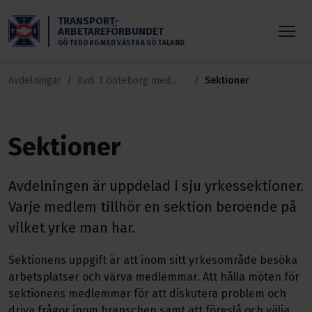
Skippa till huvudinnehållet
TRANSPORT-
ARBETAREFÖRBUNDET
GÖTEBORG MED VÄSTRA GÖTALAND
Avdelningar
Avd. 3 Göteborg med
Sektioner
Västra Götaland
Sektioner
Avdelningen är uppdelad i sju yrkessektioner.
Varje medlem tillhör en sektion beroende på
vilket yrke man har.
Sektionens uppgift är att inom sitt yrkesområde besöka
arbetsplatser och värva medlemmar. Att hålla möten för
sektionens medlemmar för att diskutera problem och
driva frågor inom branschen samt att föreslå och välja