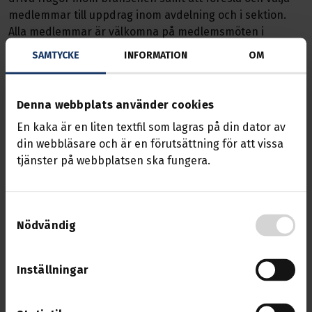
medlemmar till uppdrag inom avdelning och i sektion.
Alla medlemmar är välkomna på medlemsmöten i
sektionen. Sektionen har tre medlemsmöten under ett
SAMTYCKE
INFORMATION
OM
år.
Denna webbplats använder cookies
Terminal och bemanningssektionen
En kaka är en liten textfil som lagras på din dator av
din webbläsare och är en förutsättning för att vissa
Åkerisektionen
tjänster på webbplatsen ska fungera.
Buss och Taxi
Samtyckesval
Nödvändig
Tidningsbud
Inställningar
Bevakningssektionen