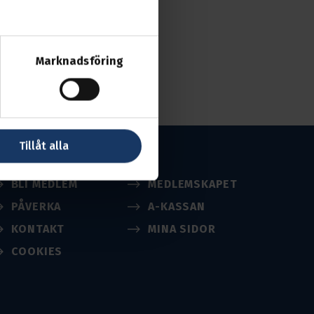
Marknadsföring
Tillåt alla
BLI MEDLEM
MEDLEMSKAPET
PÅVERKA
A-KASSAN
KONTAKT
MINA SIDOR
COOKIES