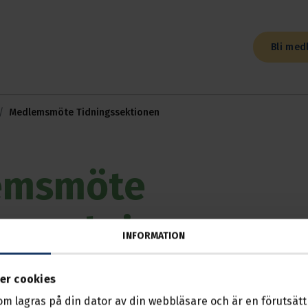
Bli med
Medlemsmöte Tidningssektionen
emsmöte
ngssektionen
INFORMATION
 2025, 18:00 — 20:00
Avdelningsexpeditionen, fjärde långga
er cookies
som lagras på din dator av din webbläsare och är en förutsättn