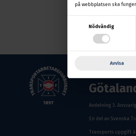
på webbplatsen ska funger
Samtyckesval
Nödvändig
Avvisa
Götebor
Götalan
Avdelning 3.
Ansvarig
En del av Svenska T
Transports uppgift ä