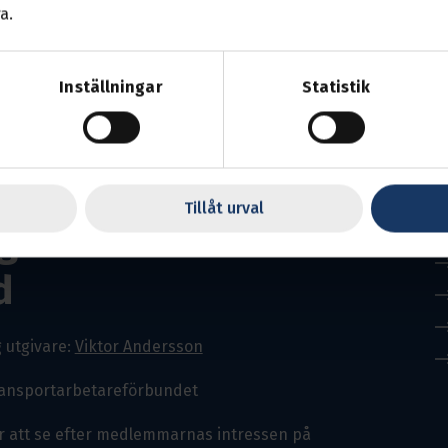
a.
Inställningar
Statistik
Tillåt urval
g med Västra
d
 utgivare:
Viktor Andersson
ransportarbetareförbundet
r att se efter medlemmarnas intressen på