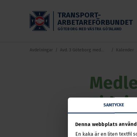
Skippa till huvudinnehållet
TRANSPORT-
ARBETAREFÖRBUNDET
GÖTEBORG MED VÄSTRA GÖTALAND
Avdelningar
Avd. 3 Göteborg med
Kalender
Västra Götaland
Medl
Tidni
SAMTYCKE
Händelse
15 sep.
Denna webbplats använd
En kaka är en liten textfil 