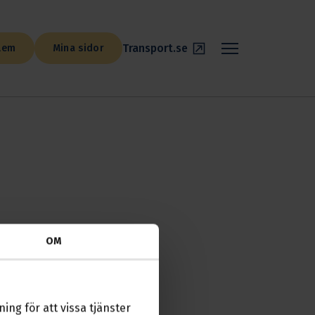
Transport.se
lem
Mina sidor
OM
tan 48, våning 8
ing för att vissa tjänster