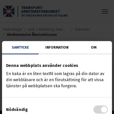
Skippa till huvudinnehållet
TRANSPORT-
ARBETAREFÖRBUNDET
GÖTEBORG MED VÄSTRA GÖTALAND
Avdelningar
Avd. 3 Göteborg med
Kalender
Medlemsmöte Åkerisektionen
Västra Götaland
SAMTYCKE
INFORMATION
OM
Medlemsmöte
Denna webbplats använder cookies
Åkerisektionen
En kaka är en liten textfil som lagras på din dator av
din webbläsare och är en förutsättning för att vissa
Händelse
13 sep. 2025, 11:00 — 13:00
tjänster på webbplatsen ska fungera.
Avdelningsexpeditionen, fjärde långgatan 48, våning
8
Samtyckesval
Nödvändig