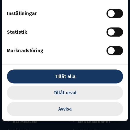
Inställningar
Statistik
Göteborg med Västra Götaland
Marknadsföring
Avdelning 3.
Ansvarig utgivare:
Viktor Andersson
En del av Svenska Transportarbetareförbundet
Tillåt alla
Transports uppgift är att se efter medlemmarnas
intressen på arbetsmarknaden och inom näringslivet.
Tillåt urval
Till Transport.se
Avvisa
BLI MEDLEM
MEDLEMSKAPET