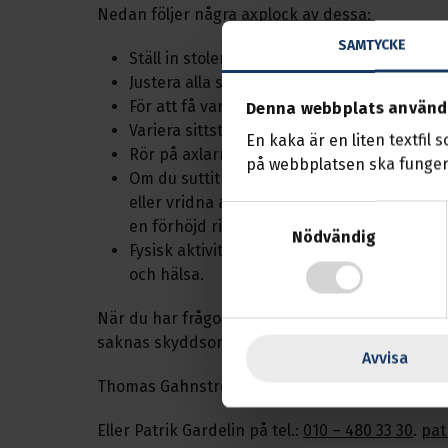
Nedan följer några axplock av dessa:
SAMTYCKE
Ställ in stolen efter dina kroppsmått; nack
Justera alla speglar så att du ser bra och ka
För att få variation bör du minst en gång i 
Denna webbplats använd
Variera sittställningen om du inte har möjlig
En kaka är en liten textfil 
Rör på axlarna och nacken när du får tillfäl
på webbplatsen ska funger
Om du suttit under en längre tid och ska l
eller vridna arbetsställningar bör du vara 
Samtyckesval
en förhöjd risk för besvär.
Nödvändig
Fysisk aktivitet förbättrar kroppens blodcir
och hälsa.
När du har frågor som rör arbetsmiljö ska du 
saknas skyddsombud där du arbetar ska du k
Avvisa
Thomas Gahnström och nås på tel.:
010-480 33 
Eller Patrik Gardelin på tel.:
010 – 480 33 30
.
pat