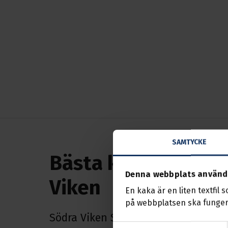
SAMTYCKE
Bästa kamrat Södr
Denna webbplats använd
Viken
En kaka är en liten textfil 
på webbplatsen ska funger
Södra Viken Sunne
Samtyckesval