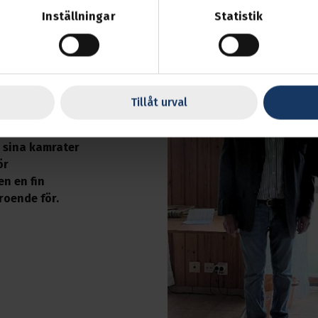
Inställningar
Statistik
g:
 sin
 trygg och
Tillåt urval
mna.
r sina kamrater
ör
en en fin
roende för.