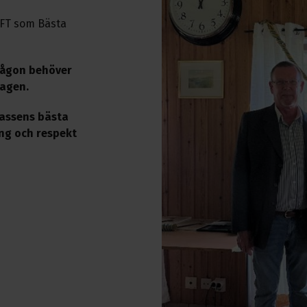
FT som Bästa
 någon behöver
dagen.
klassens bästa
ing och respekt