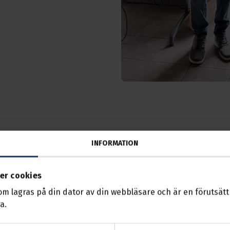
INFORMATION
a
er cookies
som lagras på din dator av din webbläsare och är en förutsättn
a.