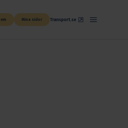
Transport.se
lem
Mina sidor