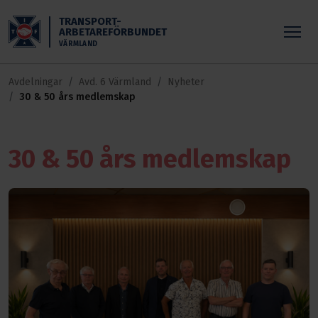
Skippa till huvudinnehållet
TRANSPORT-
ARBETAREFÖRBUNDET
VÄRMLAND
Avdelningar
Avd. 6 Värmland
Nyheter
30 & 50 års medlemskap
30 & 50 års medlemskap