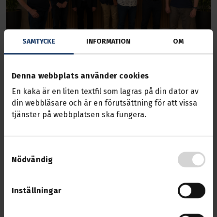
SAMTYCKE
INFORMATION
OM
Med på bilden är Sune, Ingvar, Per, Niclas, Lars, Lennart och
Denna webbplats använder cookies
partik
En kaka är en liten textfil som lagras på din dator av
din webbläsare och är en förutsättning för att vissa
Nyhet
01 juni 2026
tjänster på webbplatsen ska fungera.
30 & 50 år i Transport
Vi vill rikta ett varmt tack för 30 &50 års
Samtyckesval
Nödvändig
medlemskap i Transport.
Under ett halvt sekel har ni varit en del av
Inställningar
den fackliga gemenskap som skapar styrka,
trygghet och sammanhållning.