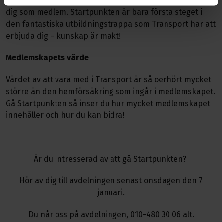
Vi presenterar de utbildningar Transport har att erbjuda
dig som medlem. Startpunkten är bara första steget i
den fantastiska utbildningstrappa som Transport har att
erbjuda dig – kunskap är makt!
Medlemskapets värde
Värdet av att vara med i Transport är så oerhört mycket
större än den hemförsäkring som ingår i medlemskapet.
Gå Startpunkten så inser du hur mycket medlemskapet
innehåller och hur du kan bidra!
Är du intresserad av att gå Startpunkten?
Hör av dig till avdelningen senast onsdagen den 7
januari.
Du når oss på avdelningen, 010-480 30 06 alt.