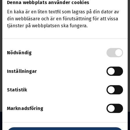
Denna webbplats använder cookies
till vårt höstmöte lördagen den 23 november
En kaka är en liten textfil som lagras på din dator av
kl. 09,30.
din webbläsare och är en förutsättning för att vissa
Vi håller till i Transports lokaler ute på
tjänster på webbplatsen ska fungera.
Örsholmen.
Samtyckesval
Under mötet ska det göras nomineringar till
Nödvändig
ledamot i sektionsstyrelsen och även
nomineringar till Representantskapet 2025.
Inställningar
Vi kommer även göra ett fyllnadsval till årets
Representantskap.
Statistik
Fika kommer finnas under mötet.
Marknadsföring