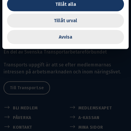
Tillåt alla
Tillåt urval
Värmland
Avvisa
Avdelning 6.
Ansvarig utgivare:
Örjan Jakobsson
En del av Svenska Transportarbetareförbundet
Transports uppgift är att se efter medlemmarnas
intressen på arbetsmarknaden och inom näringslivet.
Till Transport.se
BLI MEDLEM
MEDLEMSKAPET
PÅVERKA
A-KASSAN
KONTAKT
MINA SIDOR