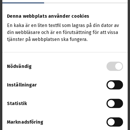
Det är dags att önska om vilka ni vill ska sitta i styrelsen
för Avdelning 6;
Denna webbplats använder cookies
En kaka är en liten textfil som lagras på din dator av
Ordförande, ordinarie ledamöter och ersättare i
din webbläsare och är en förutsättning för att vissa
Godsserviceklubben ska göras.
tjänster på webbplatsen ska fungera.
Fredrik Nilsson Hjert, som sitter med i festkommittén,
kommer berätta vad han vet om 50 års kalaset som
Samtyckesval
godsservicekoncernen kommer ha till våren. Kom med
Nödvändig
era funderingar så kan han ta dem vidare till planerarna.
Vi bjuder på fika.
Inställningar
Statistik
Hälsningar
Styrelsen Godsserviceklubben
Marknadsföring