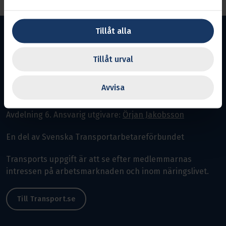
Tillåt alla
Tillåt urval
Värmland
Avvisa
Avdelning 6.
Ansvarig utgivare:
Örjan Jakobsson
En del av Svenska Transportarbetareförbundet
Transports uppgift är att se efter medlemmarnas
intressen på arbetsmarknaden och inom näringslivet.
Till Transport.se