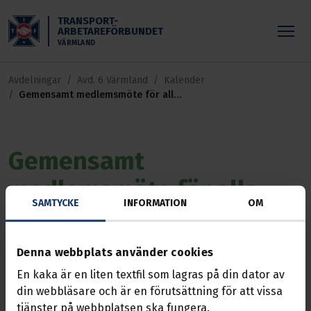
Skippa till huvudinnehållet
TRANSPORT-
ARBETAREFÖRBUNDET
VÄRMLAND
Avdelningar
Avd. 6 Värmland
Kalender
Gemensamt medlemsmöte för alla
sektioner i avdelning 6
Gemensamt
medlemsmöte för alla
SAMTYCKE
INFORMATION
OM
sektioner i avdelning 6
Denna webbplats använder cookies
Händelse
19 aug. 2025, 19:00 — 20:00
Teams
En kaka är en liten textfil som lagras på din dator av
Medlemsmöte via Teams
din webbläsare och är en förutsättning för att vissa
tjänster på webbplatsen ska fungera.