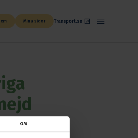
Transport.se
lem
Mina sidor
riga
nejd
OM
i Karlstad)
avdelning 6