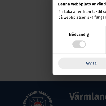
Denna webbplats använd
konferensrummet Regn
En kaka är en liten textfil 
Ett kort nomineringsm
på webbplatsen ska funger
nominerar och väljer t
Samtyckesval
Vi ska även välja till
Nödvändig
årsmöteshandlingar.
Mötet skall också nomi
ersättare styrelseleda
Avvisa
Styrelsen önskar di
Värmlan