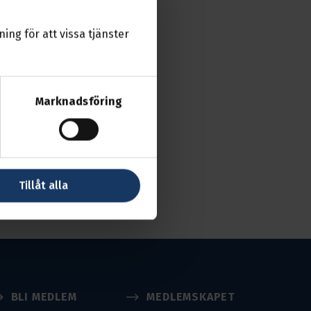
ing för att vissa tjänster
n förra mötet. Vi
e.
 sedvanliga
Marknadsföring
seledamot 2 år,
Tillåt alla
BLI MEDLEM
MEDLEMSKAPET