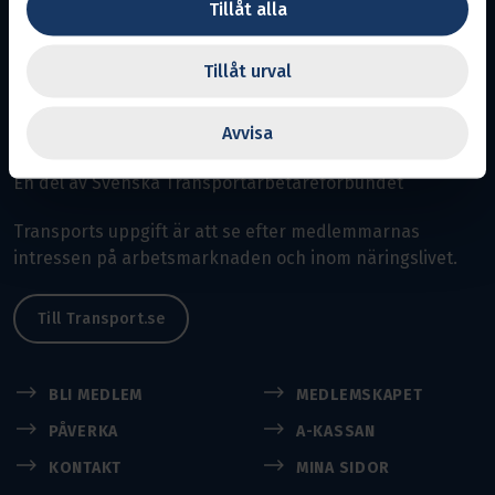
Tillåt alla
Tillåt urval
Värmland
Avvisa
Avdelning 6.
Ansvarig utgivare:
Örjan Jakobsson
En del av Svenska Transportarbetareförbundet
Transports uppgift är att se efter medlemmarnas
intressen på arbetsmarknaden och inom näringslivet.
Till Transport.se
BLI MEDLEM
MEDLEMSKAPET
PÅVERKA
A-KASSAN
KONTAKT
MINA SIDOR