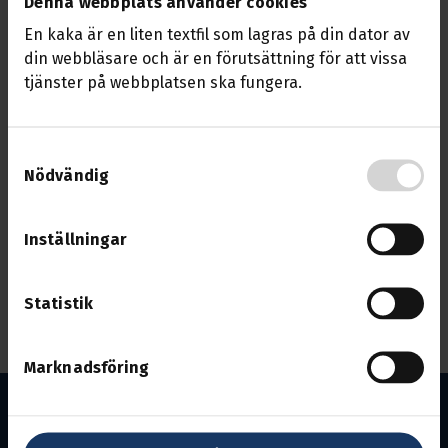
Denna webbplats använder cookies
Kom på fackklubbens årsmöte den 4/2 2023
En kaka är en liten textfil som lagras på din dator av
din webbläsare och är en förutsättning för att vissa
klockan 11,00. Mötet kommer hållas i
tjänster på webbplatsen ska fungera.
Transports lokaler ute på Örsholmen i
Karlstad.
Samtyckesval
På dagordningen kommer val av ordförande
Nödvändig
till klubbstyrelsen samt styrelserepresentant
göras.
Inställningar
Vi samtalar lite om årets upplägg och vi
gästas av nya ombudsmannen Örjan Wallon.
Statistik
Under mötet bjuder vi på fika, välkommen!
Marknadsföring