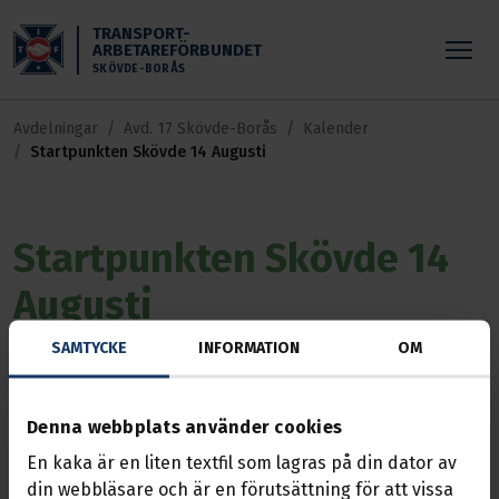
Skippa till huvudinnehållet
TRANSPORT-
ARBETAREFÖRBUNDET
SKÖVDE-BORÅS
Avdelningar
Avd. 17 Skövde-Borås
Kalender
Startpunkten Skövde 14 Augusti
Startpunkten Skövde 14
Augusti
SAMTYCKE
INFORMATION
OM
Händelse
14 aug. 2026, 09:00 — 16:00
Skåningstorpsvägen 5, Skövde
Denna webbplats använder cookies
Startpunkten är Transports
En kaka är en liten textfil som lagras på din dator av
introduktionsutbildning som är öppen för
din webbläsare och är en förutsättning för att vissa