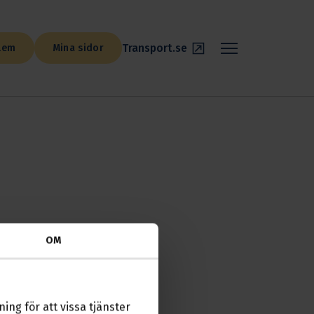
Transport.se
lem
Mina sidor
OM
. Välkomna att
ing för att vissa tjänster