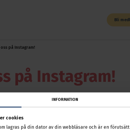
Bli med
j oss på Instagram!
ss på Instagram!
1
INFORMATION
ing 14 på Instagram. Där heter vi transport.14
er cookies
som lagras på din dator av din webbläsare och är en förutsättn