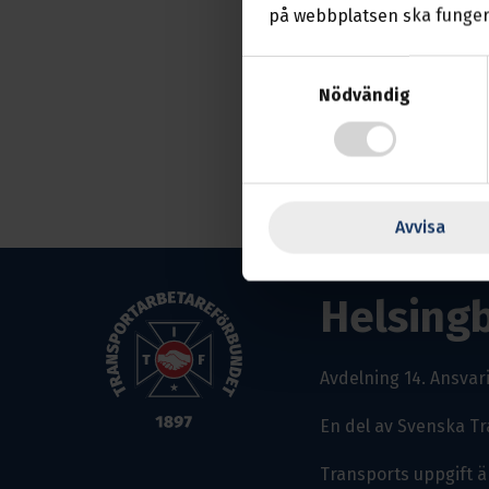
på webbplatsen ska funger
Samtyckesval
Nödvändig
Avvisa
Helsing
Avdelning 14.
Ansvari
En del av Svenska T
Transports uppgift ä