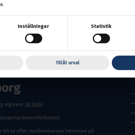
a.
Inställningar
Statistik
Tillåt urval
borg
g utgivare:
Ali Shibl
ransportarbetareförbundet
r att se efter medlemmarnas intressen på