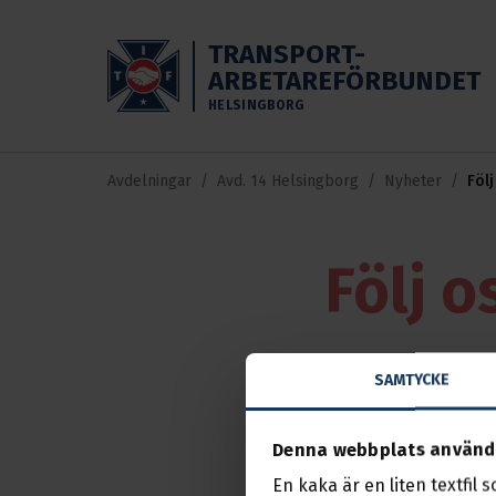
Skippa till huvudinnehållet
TRANSPORT-
ARBETAREFÖRBUNDET
HELSINGBORG
Avdelningar
Avd. 14 Helsingborg
Nyheter
Föl
Följ o
Nyhet
19 sep. 202
SAMTYCKE
Nu finns avdeln
följa oss!
Denna webbplats använd
En kaka är en liten textfil 