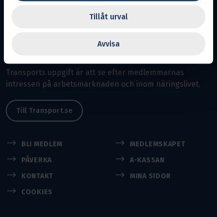
Malmö
Tillåt urval
Avdelning 12.
Ansvarig utgivare:
Linda Svensson
Avvisa
En del av Svenska Transportarbetareförbundet
Transports uppgift är att se efter medlemmarnas
intressen på arbetsmarknaden och inom näringslivet.
Till Transport.se
BLI MEDLEM
MEDLEMSKAPET
PÅVERKA
A-KASSAN
KONTAKT
MINA SIDOR
COOKIES