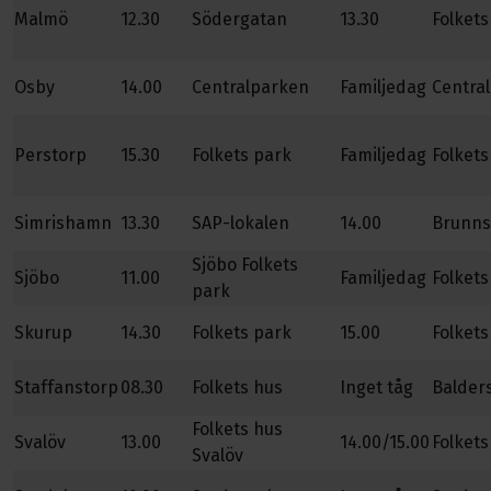
Malmö
12.30
Södergatan
13.30
Folkets
Osby
14.00
Centralparken
Familjedag
Centra
Perstorp
15.30
Folkets park
Familjedag
Folkets
Simrishamn
13.30
SAP-lokalen
14.00
Brunns
Sjöbo Folkets
Sjöbo
11.00
Familjedag
Folkets
park
Skurup
14.30
Folkets park
15.00
Folkets
Staffanstorp
08.30
Folkets hus
Inget tåg
Balder
Folkets hus
Svalöv
13.00
14.00/15.00
Folkets
Svalöv