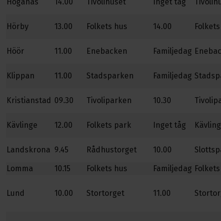
Höganäs
14.00
Tivolihuset
Inget tåg
Tivolih
Hörby
13.00
Folkets hus
14.00
Folkets
Höör
11.00
Enebacken
Familjedag
Eneba
Klippan
11.00
Stadsparken
Familjedag
Stadsp
Kristianstad
09.30
Tivoliparken
10.30
Tivolip
Kävlinge
12.00
Folkets park
Inget tåg
Kävlin
Landskrona
9.45
Rådhustorget
10.00
Slotts
Lomma
10.15
Folkets hus
Familjedag
Folkets
Lund
10.00
Stortorget
11.00
Stortor