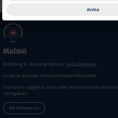
Avvisa
Malmö
Avdelning 12.
Ansvarig utgivare:
Linda Svensson
En del av Svenska Transportarbetareförbundet
Transports uppgift är att se efter medlemmarnas intres
näringslivet.
Till Transport.se