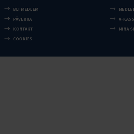
BLI MEDLEM
MEDLE
PÅVERKA
A-KAS
KONTAKT
MINA S
COOKIES