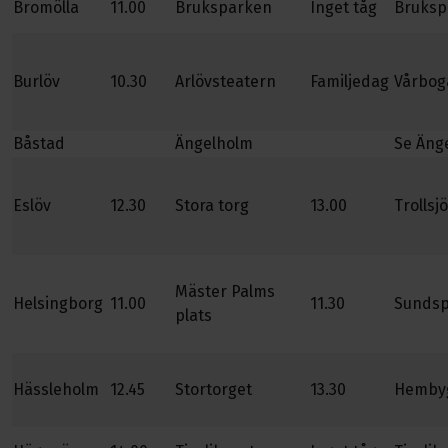
Bromölla
11.00
Bruksparken
Inget tåg
Bruksp
Burlöv
10.30
Arlövsteatern
Familjedag
Vårbog
Båstad
Ängelholm
Se Äng
Eslöv
12.30
Stora torg
13.00
Trolls
Mäster Palms
Helsingborg
11.00
11.30
Sundsp
plats
Hässleholm
12.45
Stortorget
13.30
Hemby