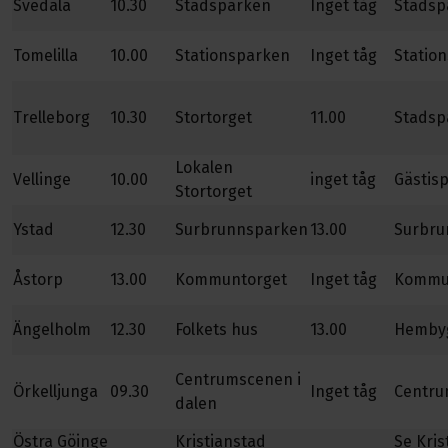
Svedala
10.30
Stadsparken
Inget tåg
Stadsp
Tomelilla
10.00
Stationsparken
Inget tåg
Statio
Trelleborg
10.30
Stortorget
11.00
Stadsp
Lokalen
Vellinge
10.00
inget tåg
Gästis
Stortorget
Ystad
12.30
Surbrunnsparken
13.00
Surbru
Åstorp
13.00
Kommuntorget
Inget tåg
Kommu
Ängelholm
12.30
Folkets hus
13.00
Hemby
Centrumscenen i
Örkelljunga
09.30
Inget tåg
Centr
dalen
Östra Göinge
Kristianstad
Se Kris