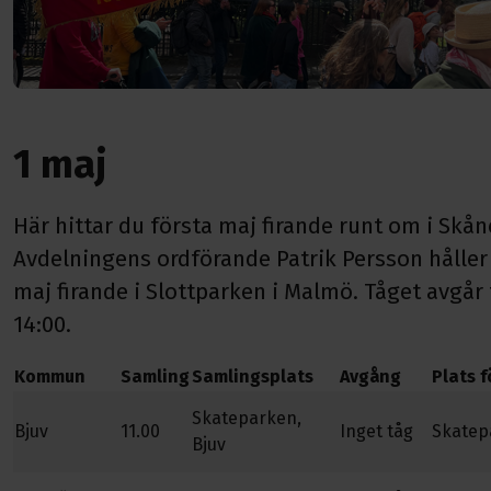
1 maj
Här hittar du första maj firande runt om i Skån
Avdelningens ordförande Patrik Persson håller 
maj firande i Slottparken i Malmö. Tåget avgår
14:00.
Kommun
Samling
Samlingsplats
Avgång
Plats f
Skateparken,
Bjuv
11.00
Inget tåg
Skatep
Bjuv