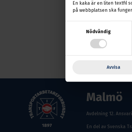
En kaka är en liten textfil 
som är medlem e
på webbplatsen ska funger
Samtyckesval
Nödvändig
Avvisa
Malmö
Avdelning 12.
Ansvari
En del av Svenska T