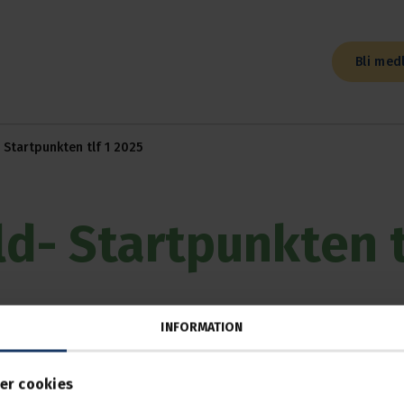
Bli med
- Startpunkten tlf 1 2025
ld- Startpunkten t
INFORMATION
 2025, 10:00 — 14:00
Kosterögatan 5 i Malmö
er cookies
 Transports introduktionsutbildning som är ö