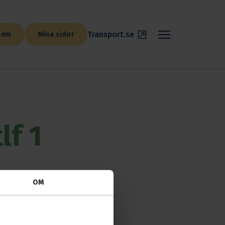
Transport.se
lem
Mina sidor
lf 1
OM
ppen för dig