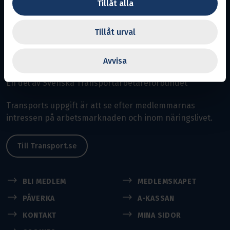
Tillåt alla
Malmö
Tillåt urval
Avdelning 12.
Ansvarig utgivare:
Avvisa
Linda Svensson
En del av Svenska Transportarbetareförbundet
Transports uppgift är att se efter medlemmarnas
intressen på arbetsmarknaden och inom näringslivet.
Till Transport.se
BLI MEDLEM
MEDLEMSKAPET
PÅVERKA
A-KASSAN
KONTAKT
MINA SIDOR