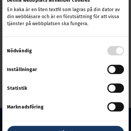
väktare, skyddsvakt, ordningsvakt eller
En kaka är en liten textfil som lagras på din dator av
parkeringsvakt och vill veta mer om vad som
din webbläsare och är en förutsättning för att vissa
står i kollektivavtalet.
tjänster på webbplatsen ska fungera.
Då detta är en facklig utbildning har du möjlighet att
vara ledig från ditt arbete för att kunna gå utbildningen
Samtyckesval
och då få ett utbildningsarvode av oss för inte drabbas
Nödvändig
av inkomstbortfall.
För mer information eller om du vill anmäla dig kontakta:
Inställningar
Jörgen Cederslätt
0104803259
Statistik
jorgen.cederslatt@transport.se
Marknadsföring