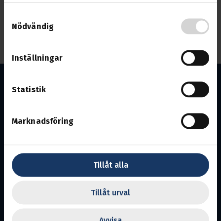
Samtyckesval
Om du tänker deltaga anmäl dig till
Ordförande Patrik
Nödvändig
Persson
så det finns frukost och lunch till dig.
Inställningar
Statistik
Marknadsföring
Malmö
Avdelning 12.
Ansvarig utgivare:
Linda Svensson
Tillåt alla
En del av Svenska Transportarbetareförbundet
Tillåt urval
Transports uppgift är att se efter medlemmarnas
intressen på arbetsmarknaden och inom näringslivet.
Avvisa