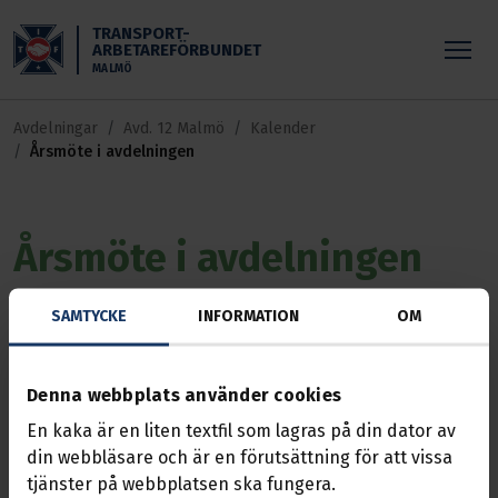
Skippa till huvudinnehållet
TRANSPORT-
ARBETAREFÖRBUNDET
MALMÖ
Avdelningar
Avd. 12 Malmö
Kalender
Årsmöte i avdelningen
Årsmöte i avdelningen
Händelse
SAMTYCKE
14 mars 2026, 08:00 — 13:00
INFORMATION
OM
Höllviksnäs i Höllviken
Avdelningens årsmöte!
Denna webbplats använder cookies
En kaka är en liten textfil som lagras på din dator av
Här väljs medlemmar till avdelningsuppdrag, får
din webbläsare och är en förutsättning för att vissa
rapporter och föreläsning/information från inbjudna
tjänster på webbplatsen ska fungera.
gäster.