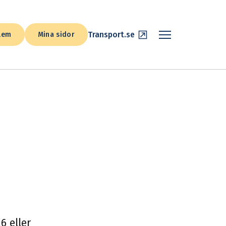
Transport.se
lem
Mina sidor
6 eller