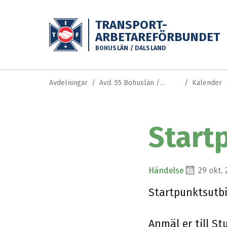
Skippa till huvudinnehållet
TRANSPORT-
ARBETAREFÖRBUNDET
BOHUSLÄN / DALSLAND
Avdelningar
Avd. 55 Bohuslän /
Kalender
Dalsland
Start
Händelse
29 okt.
Startpunktsutb
Anmäl er till St