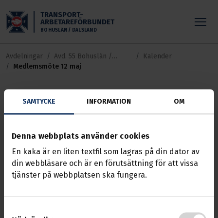
Skippa till huvudinnehållet
TRANSPORT-
ARBETAREFÖRBUNDET
BOHUSLÄN / DALSLAND
Avdelningar
Avd. 55 Bohuslän /
Kalender
Medlemsmöte 12 maj
Dalsland
SAMTYCKE
INFORMATION
OM
Medlemsmöte 12 maj
Denna webbplats använder cookies
Händelse
12 maj 2026, 18:30 — 20:00
Kurödsvägen 9 Uddevalla eller digitalt via Teams
En kaka är en liten textfil som lagras på din dator av
din webbläsare och är en förutsättning för att vissa
Medlemsmöte för att fastställa deltagare för
tjänster på webbplatsen ska fungera.
höstens Avtalsråd. Kontakta
daniel.hilmer@transport.se för länk
Samtyckesval