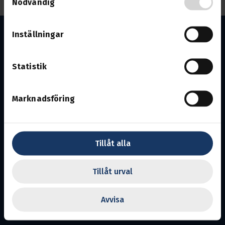
Nödvändig
Inställningar
Statistik
Bohuslän / Dalsland
Marknadsföring
Avdelning 55.
En del av Svenska Transportarbetareförbundet
Tillåt alla
Transports uppgift är att se efter medlemmarnas
intressen på arbetsmarknaden och inom näringslivet.
Tillåt urval
Till Transport.se
Avvisa