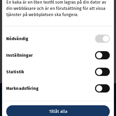
En kaka är en liten textfil som lagras på din dator av
Nomineringsmöte
din webbläsare och är en förutsättning för att vissa
Tisdag den 25 nov 18.00
tjänster på webbplatsen ska fungera.
Marieborgs Folkhögskola,
Marieborgsvägen 16 Norrköping.
Samtyckesval
Nödvändig
Nomineringar till sektionen och
avdelningen står på dagordningen.
Inställningar
Vi bjuder på kaffe och macka.
Välkomna önskar styrelsen i sektion 1
Statistik
Marknadsföring
Tillåt alla