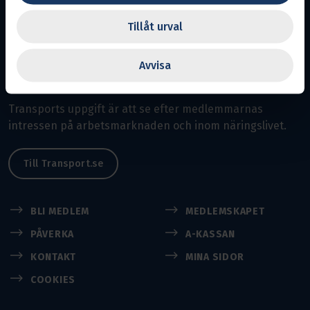
Östergötland
Tillåt urval
Avdelning 4.
Avvisa
En del av Svenska Transportarbetareförbundet
Transports uppgift är att se efter medlemmarnas
intressen på arbetsmarknaden och inom näringslivet.
Till Transport.se
BLI MEDLEM
MEDLEMSKAPET
PÅVERKA
A-KASSAN
KONTAKT
MINA SIDOR
COOKIES