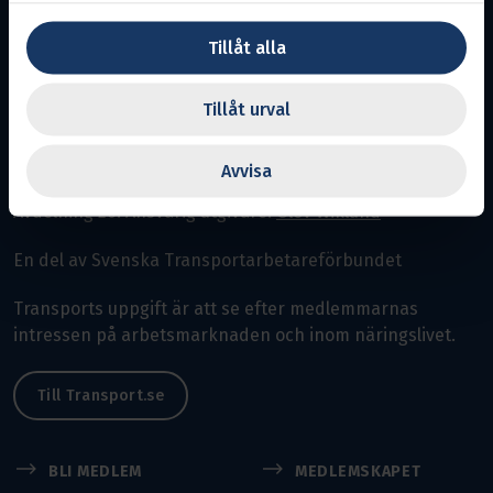
Tillåt alla
Tillåt urval
Norrbotten
Avvisa
Avdelning 26.
Ansvarig utgivare:
Olov Wiklund
En del av Svenska Transportarbetareförbundet
Transports uppgift är att se efter medlemmarnas
intressen på arbetsmarknaden och inom näringslivet.
Till Transport.se
BLI MEDLEM
MEDLEMSKAPET