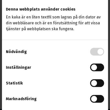
Denna webbplats använder cookies
En kaka är en liten textfil som lagras på din dator av
din webbläsare och är en förutsättning för att vissa
tjänster på webbplatsen ska fungera.
Samtyckesval
Nödvändig
Nyhet
11 feb. 2026
Vecka 8 (16-19 februari 2026) är det årsmöten
Inställningar
i sektionerna i avdelningen.
Statistik
Se i kalendern nedan när det är möte i din
sektion.
Marknadsföring