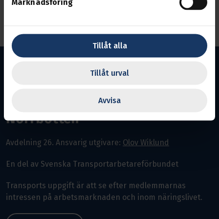
Marknadsföring
Anslut till mötet
Tillåt alla
Tillåt urval
Avvisa
Norrbotten
Avdelning 26.
Ansvarig utgivare:
Olov Wiklund
En del av Svenska Transportarbetareförbundet
Transports uppgift är att se efter medlemmarnas
intressen på arbetsmarknaden och inom näringslivet.