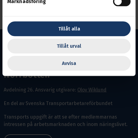
Marknadsföring
Anslut till mötet
Tillåt alla
Tillåt urval
Avvisa
Norrbotten
Avdelning 26.
Ansvarig utgivare:
Olov Wiklund
En del av Svenska Transportarbetareförbundet
Transports uppgift är att se efter medlemmarnas
intressen på arbetsmarknaden och inom näringslivet.