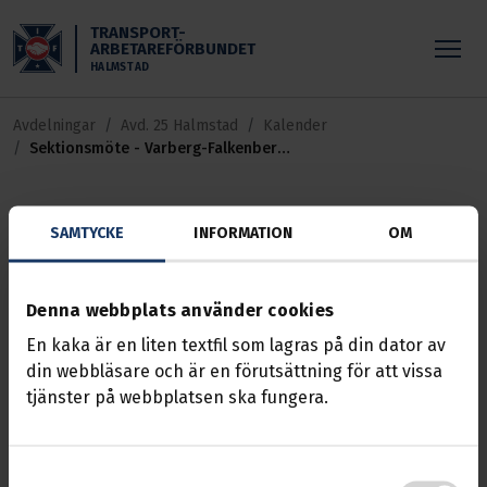
Skippa till huvudinnehållet
TRANSPORT-
ARBETAREFÖRBUNDET
HALMSTAD
Avdelningar
Avd. 25 Halmstad
Kalender
Sektionsmöte - Varberg-Falkenberg
(17 nov)
SAMTYCKE
INFORMATION
OM
Sektionsmöte - Varberg-
Falkenberg (17 nov)
Denna webbplats använder cookies
En kaka är en liten textfil som lagras på din dator av
Händelse
17 nov. 2026, 18:30
din webbläsare och är en förutsättning för att vissa
Lokal meddelas senare
tjänster på webbplatsen ska fungera.
Medlemmar hälsas varmt välkomna till
mötet
Samtyckesval