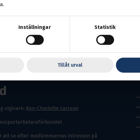
a.
Inställningar
Statistik
Tillåt urval
d
g utgivare:
Ann-Charlotte Larsson
ransportarbetareförbundet
r att se efter medlemmarnas intressen på