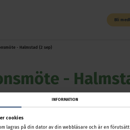
Bli med
onsmöte - Halmstad (2 sep)
onsmöte - Halmst
INFORMATION
2026, 18:30
Meddelas senare
er cookies
som lagras på din dator av din webbläsare och är en förutsättn
as varmt välkomna till mötet