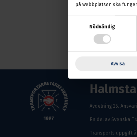
på webbplatsen ska funger
Samtyckesval
Nödvändig
Avvisa
Halmsta
Avdelning 25.
Ansvari
En del av Svenska T
Transports uppgift ä