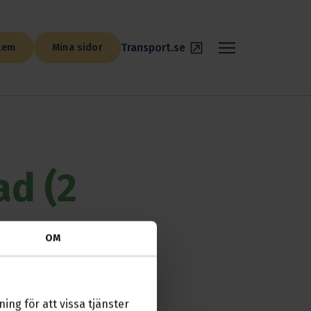
Transport.se
lem
Mina sidor
ad (2
OM
ing för att vissa tjänster