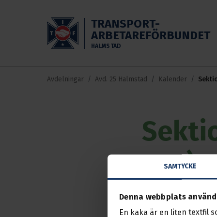
Skippa till huvudinnehållet
TRANSPORT-
ARBETAREFÖRBUNDET
HALMSTAD
Avdelningar
Avd. 25 Halmstad
Kalender
Sekti
Sekti
sep)
SAMTYCKE
Händelse
02 sep. 
Denna webbplats använd
En kaka är en liten textfil 
Medlemmar häls