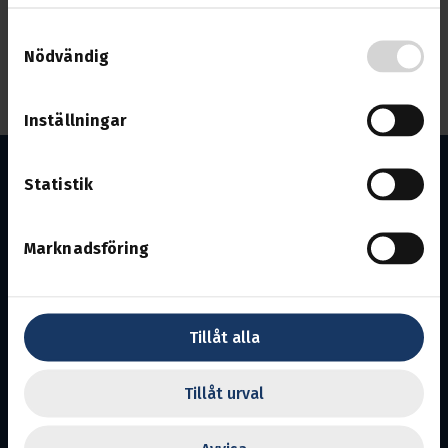
och Hälsingland
Samtyckesval
Klicka på länken nedan för att lyssna!
Nödvändig
Till livesändningen
Inställningar
Statistik
Marknadsföring
Hälsingland
Avdelning 18.
Ansvarig utgivare:
Christina Mattisson
Tillåt alla
En del av Svenska Transportarbetareförbundet
Tillåt urval
Transports uppgift är att se efter medlemmarnas
intressen på arbetsmarknaden och inom näringslivet.