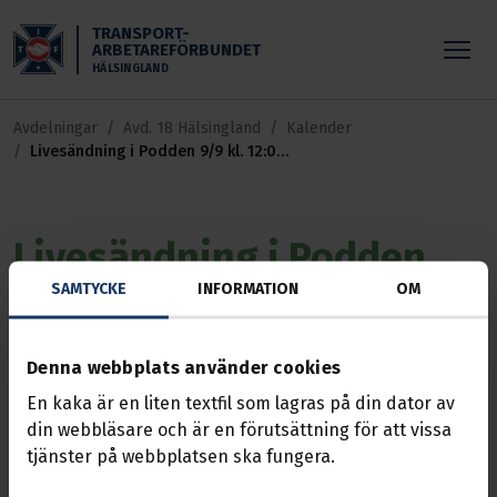
Skippa till huvudinnehållet
TRANSPORT-
ARBETAREFÖRBUNDET
HÄLSINGLAND
Avdelningar
Avd. 18 Hälsingland
Kalender
Livesändning i Podden 9/9 kl. 12:00
- 13:00
Livesändning i Podden
SAMTYCKE
INFORMATION
OM
9/9 kl. 12:00 - 13:00
Händelse
09 sep. 2022, 12:00 — 13:00
Denna webbplats använder cookies
https://www.podbean.com/lsw/qVzvTxwuW9?
En kaka är en liten textfil som lagras på din dator av
lsid=250GyUGEsEm
din webbläsare och är en förutsättning för att vissa
tjänster på webbplatsen ska fungera.
Vi sänder live i podden från Västernorrland