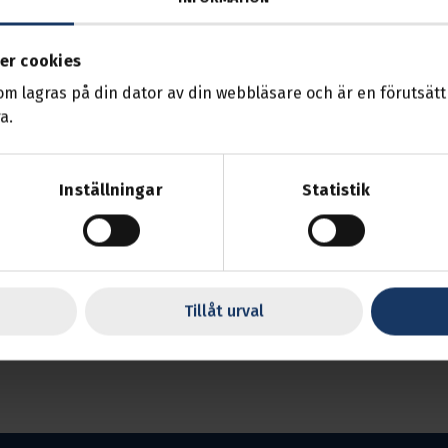
er cookies
som lagras på din dator av din webbläsare och är en förutsättn
a.
Inställningar
Statistik
det:
ara gift och sambo
 dödsbo
Tillåt urval