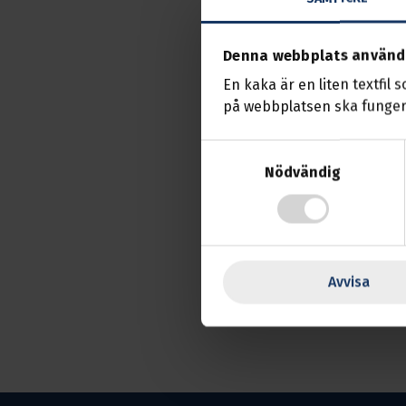
Denna webbplats använd
En kaka är en liten textfil 
på webbplatsen ska funger
Samtyckesval
Nödvändig
På programmet står 
- Skillnaden på att v
- Framtidsfullmakt
- Testamente
- Att ta hand om ett
Avvisa
Klicka för att delta!