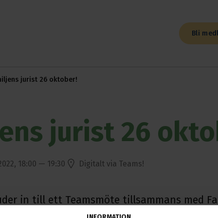
Bli med
iljens jurist 26 oktober!
ens jurist 26 okto
2022, 18:00 — 19:30
Digitalt via Teams!
uder in till ett Teamsmöte tillsammans med Fam
INFORMATION