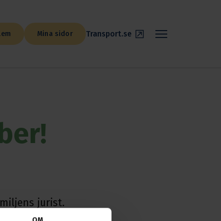
Transport.se
lem
Mina sidor
ber!
iljens jurist.
OM