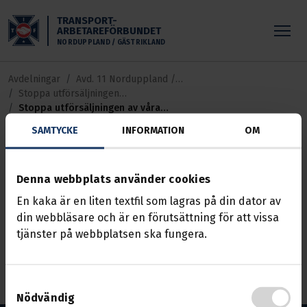
Skippa till huvudinnehållet
TRANSPORT-
ARBETAREFÖRBUNDET
NORDUPPLAND / GÄSTRIKLAND
Avdelningar
Avd. 11 Norduppland /
Stoppa utförsäljningen
Gästrikland
av våra hälsocentraler!
Stoppa utförsäljningen av våra
hälsocentraler
SAMTYCKE
INFORMATION
OM
Stoppa utförsäljningen
Denna webbplats använder cookies
av våra hälsocentraler
En kaka är en liten textfil som lagras på din dator av
din webbläsare och är en förutsättning för att vissa
Nyhet
08 maj 2026
tjänster på webbplatsen ska fungera.
Välkommen Till Öppet Möte
Samtyckesval
Nödvändig