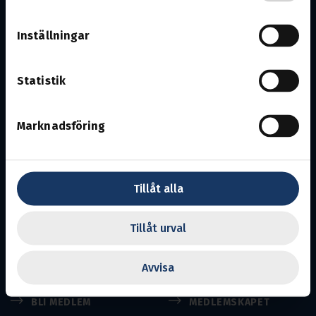
Inställningar
Statistik
Norduppland / Gästrikland
Marknadsföring
Avdelning 11.
Ansvarig utgivare:
Niclas Sandström
En del av Svenska Transportarbetareförbundet
Tillåt alla
Transports uppgift är att se efter medlemmarnas
intressen på arbetsmarknaden och inom näringslivet.
Tillåt urval
Till Transport.se
Avvisa
BLI MEDLEM
MEDLEMSKAPET